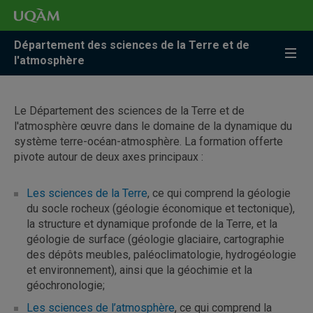
Accéder
Accéder
Accéder
à
au
à
la
menu
la
Département des sciences de la Terre et de
recherche
pricipal
zone
l'atmosphère
centrale
Le Département des sciences de la Terre et de
l'atmosphère œuvre dans le domaine de la dynamique du
système terre-océan-atmosphère. La formation offerte
pivote autour de deux axes principaux :
Les sciences de la Terre
, ce qui comprend la géologie
du socle rocheux (géologie économique et tectonique),
la structure et dynamique profonde de la Terre, et la
géologie de surface (géologie glaciaire, cartographie
des dépôts meubles, paléoclimatologie, hydrogéologie
et environnement), ainsi que la géochimie et la
géochronologie;
Les sciences de l’atmosphère
, ce qui comprend la